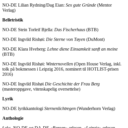
NO-DE Lilian Rydning/Dag Eian:
Sex gute Gründe
(Mentor
Verlag)
Belletristik
NO-DE Stein Torleif Bjella:
Das Fischerhaus
(BTB)
NO-DE Ingvild Rishøi:
Die Sterne von Tøyen
(DuMont)
NO-DE Klara Hveberg:
Lehne diene Einsamkeit sanft an meine
(BTB)
NO-DE Ingvild Rishøi:
Winternovellen
(Open House Verlag, inkl.
tolk på bokmessen i Leipzig 2016, nominert til HOTLIST-prisen
2016)
NO-DE Ingvild Rishøi
Die Geschichte der Frau Berg
(masteroppgave, vitenskapelig oversettelse)
Lyrik
NO-DE lyrikkantologi
Sternenlichtregen
(Wunderhorn Verlag)
Anthologie
f.eks. NO-DE og DA-DE
«Bergen»
erlesen,
«Leipzig»
erlesen